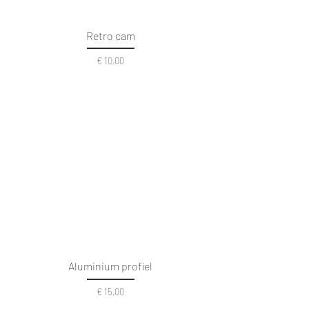
Retro cam
Prijs
€ 10,00
Aluminium profiel
Prijs
€ 15,00