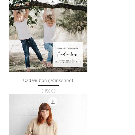
Cadeaubon gezinsshoot
Prijs
€ 150,00