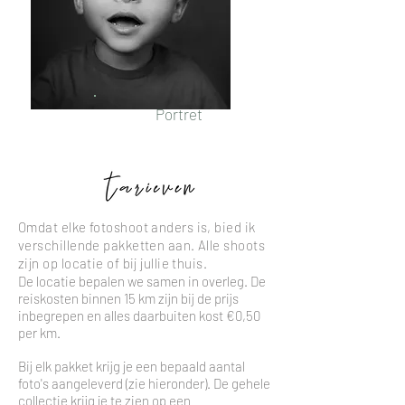
Portret
Omdat elke fotoshoot anders is, bied ik
verschillende pakketten aan. Alle shoots
zijn op locatie of bij jullie thuis.
De locatie bepalen we samen in overleg. De
reiskosten binnen 15 km zijn bij de prijs
inbegrepen en alles daarbuiten kost €0,50
per km.
Bij elk pakket krijg je een bepaald aantal
foto's aangeleverd (zie hieronder). De gehele
collectie krijg je te zien op een